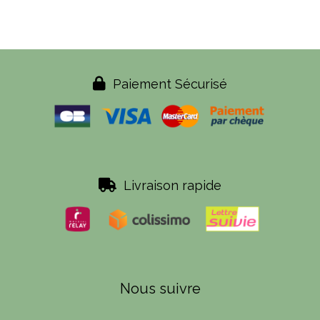

Paiement Sécurisé

Livraison rapide
Nous suivre