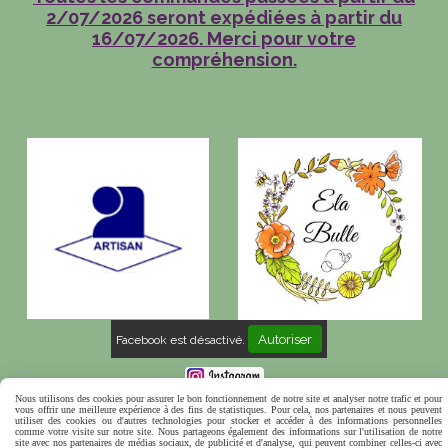
2/07/2026 seront expédiées à partir du
16/07/2026. Merci pour votre
compréhension.
Autoriser
Facebook est désactivé.
Mentions Légales
Conditions générales de vente
Nous utilisons des cookies pour assurer le bon fonctionnement de notre site et analyser notre trafic et pour
vous offrir une meilleure expérience à des fins de statistiques. Pour cela, nos partenaires et nous peuvent
Politique de confidentialité
Gestion cookies
Mon
utiliser des cookies ou d'autres technologies pour stocker et accéder à des informations personnelles
comme votre visite sur notre site. Nous partageons également des informations sur l'utilisation de notre
Compte
site avec nos partenaires de médias sociaux, de publicité et d'analyse, qui peuvent combiner celles-ci avec